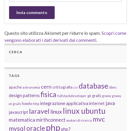
Questo sito utilizza Akismet per ridurre lo spam.
Scopri come
vengono elaborati i dati derivati dai commenti
.
CERCA
TAGS
database
cern
apache
crittografia
astronomia
css
dbms
fisica
design patterns
grails
fullstackdeveloper
git
groovy
groovy
java
integrazione applicativa
internet
howto
on grails
http
linux ubuntu
laravel
linux
javascript
mvc
matematica
mirthconnect
motori di ricerca
php
oracle
mysql
php7