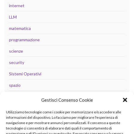
internet
LLM
matematica
programmazione
scienze
security
Sistemi Operativi
spazio
tecnologia
Gestisci Consenso Cookie
Uncategorized
Utilizziamo tecnologie come i cookie per memorizzare e/o accedere alle
informazioni del dispositivo. Lo facciamo per migliorare l'esperienza di
navigazione e per mostrare annunci personalizzati. Il consenso a queste
tecnologie ci consentirà di elaborare dati quali il comportamento di
META
navigazione o gli ID univoci su questo sito. Il mancato consenso o la revoca