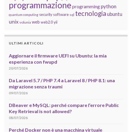
programmazione
python
programming
tecnologia
ubuntu
software
security
quantum computing
sql
unix
web
yii
web2.0
volunia
ULTIMI ARTICOLI
Aggiornare il firmware UEFI su Ubuntu: la mia
esperienza con fwupd
20/07/2026
Da Laravel 5.7 / PHP 7.4 a Laravel 8 / PHP 8.1: una
migrazione senza traumi
09/07/2026
DBeaver e MySQL: perché compare l’errore Public
Key Retrieval is not allowed?
08/07/2026
Perché Docker non è una macchina virtuale