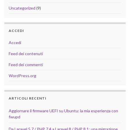
Uncategorized
(9)
ACCEDI
Accedi
Feed dei contenuti
Feed dei commenti
WordPress.org
ARTICOLI RECENTI
Aggiornare il firmware UEFI su Ubuntu: la mia esperienza con
fwupd
Da Laravel 5.7 / PHP 7.4 a Laravel 8 / PHP 8.1: una migrazione