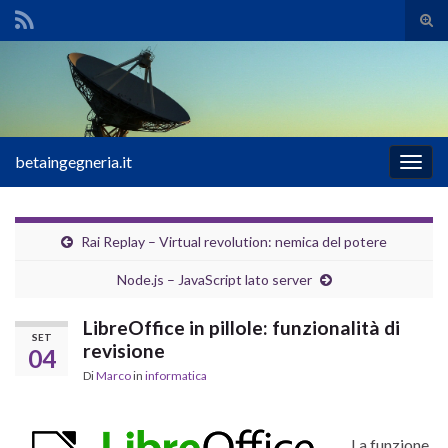
Atti
il
Search for:
mod
di
rice
betaingegneria.it
Attiv
la
navig
Rai Replay – Virtual revolution: nemica del potere
Node.js – JavaScript lato server
LibreOffice in pillole: funzionalità di
SET
revisione
04
Di
Marco
in
informatica
La funzione