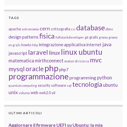
TAGS
database
cern
apache
crittografia
astronomia
css
dbms
fisica
design patterns
grails
fullstackdeveloper
git
groovy
groovy
java
integrazione applicativa
internet
howto
on grails
http
linux ubuntu
laravel
linux
javascript
mvc
matematica
mirthconnect
motori di ricerca
php
oracle
mysql
php7
programmazione
python
programming
tecnologia
ubuntu
software
security
quantum computing
sql
unix
web
yii
web2.0
volunia
ULTIMI ARTICOLI
Aggiornare il firmware UEFI su Ubuntu: la mia