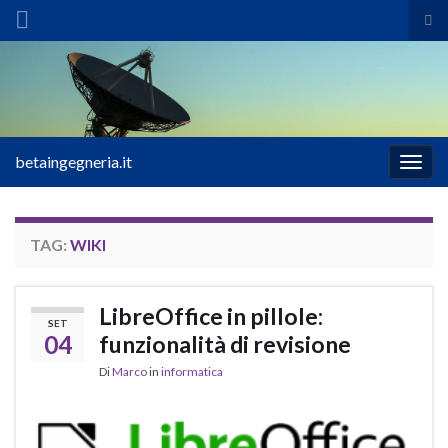
Atti
il
Search for:
mod
di
ric
betaingegneria.it
Attiv
la
navig
TAG:
WIKI
LibreOffice in pillole:
SET
04
funzionalità di revisione
Di
Marco
in
informatica