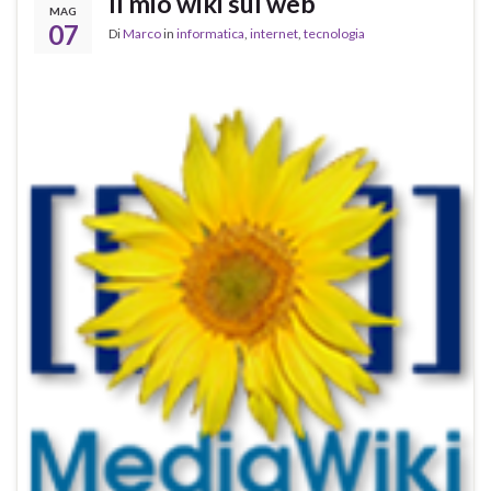
Il mio wiki sul web
MAG
07
Di
Marco
in
informatica
,
internet
,
tecnologia