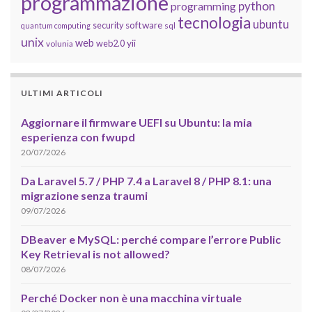
programmazione
python
programming
tecnologia
ubuntu
software
security
quantum computing
sql
unix
web
yii
web2.0
volunia
ULTIMI ARTICOLI
Aggiornare il firmware UEFI su Ubuntu: la mia
esperienza con fwupd
20/07/2026
Da Laravel 5.7 / PHP 7.4 a Laravel 8 / PHP 8.1: una
migrazione senza traumi
09/07/2026
DBeaver e MySQL: perché compare l’errore Public
Key Retrieval is not allowed?
08/07/2026
Perché Docker non è una macchina virtuale