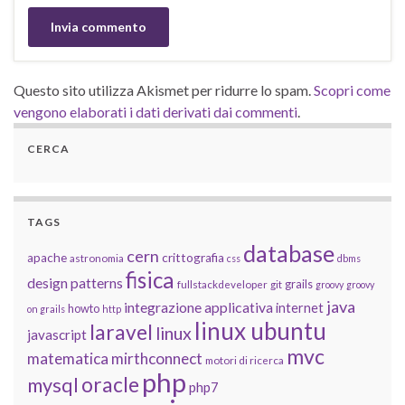
Questo sito utilizza Akismet per ridurre lo spam.
Scopri come
vengono elaborati i dati derivati dai commenti
.
CERCA
TAGS
database
cern
apache
crittografia
astronomia
css
dbms
fisica
design patterns
grails
fullstackdeveloper
git
groovy
groovy
java
integrazione applicativa
internet
howto
on grails
http
linux ubuntu
laravel
linux
javascript
mvc
matematica
mirthconnect
motori di ricerca
php
oracle
mysql
php7