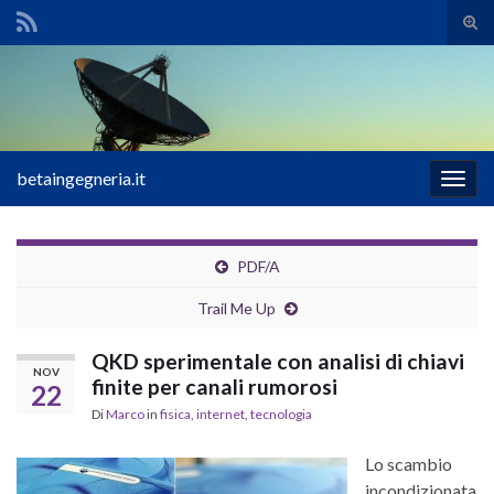
Atti
il
Search for:
mod
di
rice
betaingegneria.it
Attiv
la
navig
PDF/A
Trail Me Up
QKD sperimentale con analisi di chiavi
NOV
finite per canali rumorosi
22
Di
Marco
in
fisica
,
internet
,
tecnologia
Lo scambio
incondizionata