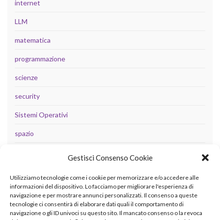
internet
LLM
matematica
programmazione
scienze
security
Sistemi Operativi
spazio
tecnologia
Gestisci Consenso Cookie
Uncategorized
Utilizziamo tecnologie come i cookie per memorizzare e/o accedere alle
informazioni del dispositivo. Lo facciamo per migliorare l'esperienza di
navigazione e per mostrare annunci personalizzati. Il consenso a queste
tecnologie ci consentirà di elaborare dati quali il comportamento di
META
navigazione o gli ID univoci su questo sito. Il mancato consenso o la revoca