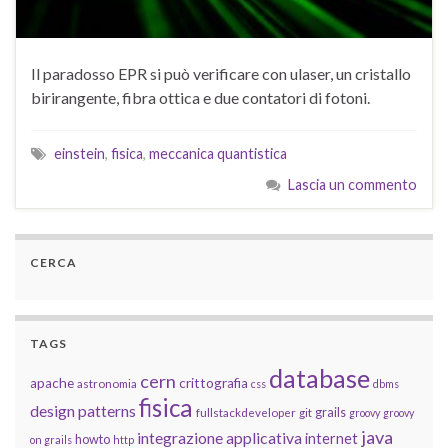
Il paradosso EPR si può verificare con ulaser, un cristallo
birirangente, fibra ottica e due contatori di fotoni.
einstein
,
fisica
,
meccanica quantistica
Lascia un commento
CERCA
TAGS
database
cern
apache
crittografia
astronomia
css
dbms
fisica
design patterns
grails
fullstackdeveloper
git
groovy
groovy
java
integrazione applicativa
internet
howto
on grails
http