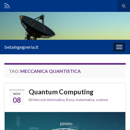
Atti
il
Search for:
mod
di
rice
betaingegneria.it
Attiv
la
navig
TAG:
MECCANICA QUANTISTICA
Quantum Computing
NOV
08
Di
Marco
in
informatica
,
fisica
,
matematica
,
scienze