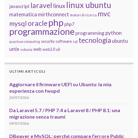
linux ubuntu
laravel
linux
javascript
mvc
matematica
mirthconnect
motori di ricerca
php
oracle
mysql
php7
programmazione
python
programming
tecnologia
ubuntu
software
security
quantum computing
sql
unix
web
yii
web2.0
volunia
ULTIMI ARTICOLI
Aggiornare il firmware UEFI su Ubuntu: la mia
esperienza con fwupd
20/07/2026
Da Laravel 5.7 / PHP 7.4 a Laravel 8 / PHP 8.1: una
migrazione senza traumi
09/07/2026
DBeaver e MySQL: perché compare l’errore Public