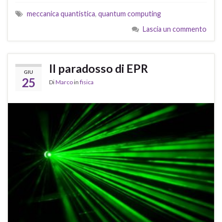
meccanica quantistica
,
quantum computing
Lascia un commento
Il paradosso di EPR
GIU
25
Di
Marco
in
fisica