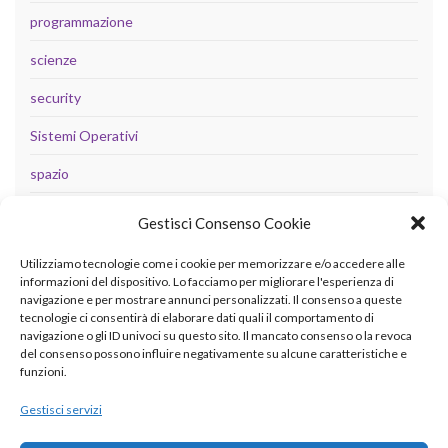
programmazione
scienze
security
Sistemi Operativi
spazio
tecnologia
Gestisci Consenso Cookie
Uncategorized
Utilizziamo tecnologie come i cookie per memorizzare e/o accedere alle
informazioni del dispositivo. Lo facciamo per migliorare l'esperienza di
navigazione e per mostrare annunci personalizzati. Il consenso a queste
tecnologie ci consentirà di elaborare dati quali il comportamento di
META
navigazione o gli ID univoci su questo sito. Il mancato consenso o la revoca
del consenso possono influire negativamente su alcune caratteristiche e
Accedi
funzioni.
Feed dei contenuti
Gestisci servizi
Feed dei commenti