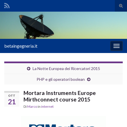
Atti
il
Search for:
mod
di
rice
betaingegneria.it
Attiv
la
navig
La Notte Europea dei Ricercatori 2015
PHP e gli operatori boolean
Mortara Instruments Europe
OTT
Mirthconnect course 2015
21
Di
Marco
in
internet