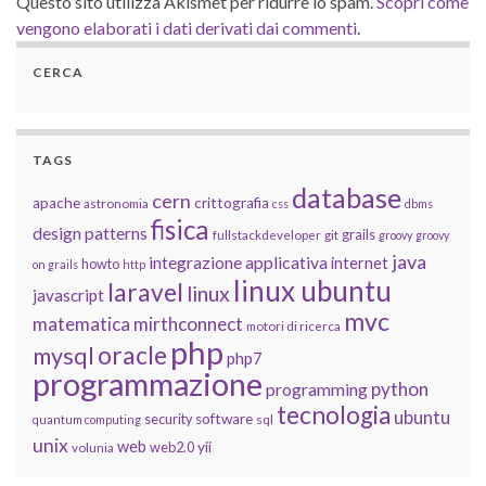
Questo sito utilizza Akismet per ridurre lo spam.
Scopri come
vengono elaborati i dati derivati dai commenti
.
CERCA
TAGS
database
cern
apache
crittografia
astronomia
css
dbms
fisica
design patterns
grails
fullstackdeveloper
git
groovy
groovy
java
integrazione applicativa
internet
howto
on grails
http
linux ubuntu
laravel
linux
javascript
mvc
matematica
mirthconnect
motori di ricerca
php
oracle
mysql
php7
programmazione
python
programming
tecnologia
ubuntu
software
security
quantum computing
sql
unix
web
yii
web2.0
volunia