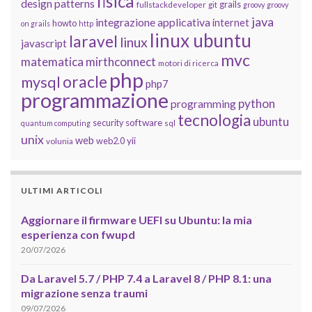
fisica
design patterns
grails
fullstackdeveloper
git
groovy
groovy
java
integrazione applicativa
internet
howto
on grails
http
linux ubuntu
laravel
linux
javascript
mvc
matematica
mirthconnect
motori di ricerca
php
oracle
mysql
php7
programmazione
python
programming
tecnologia
ubuntu
software
security
quantum computing
sql
unix
web
yii
web2.0
volunia
ULTIMI ARTICOLI
Aggiornare il firmware UEFI su Ubuntu: la mia
esperienza con fwupd
20/07/2026
Da Laravel 5.7 / PHP 7.4 a Laravel 8 / PHP 8.1: una
migrazione senza traumi
09/07/2026