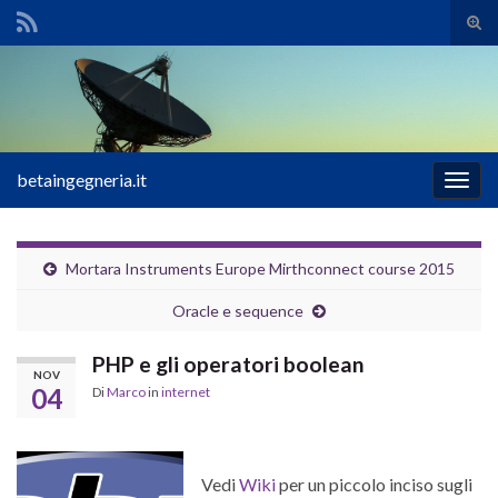
Atti
il
Search for:
mod
di
rice
betaingegneria.it
Attiv
la
navig
Mortara Instruments Europe Mirthconnect course 2015
Oracle e sequence
PHP e gli operatori boolean
NOV
04
Di
Marco
in
internet
Vedi
Wiki
per un piccolo inciso sugli