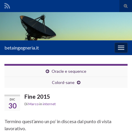
Atti
il
Search for:
mod
di
rice
betaingegneria.it
Attiv
la
navig
Oracle e sequence
Colord-sane
Fine 2015
DIC
30
Di
Marco
in
internet
Termino quest’anno un po’ in discesa dal punto di vista
lavorativo.