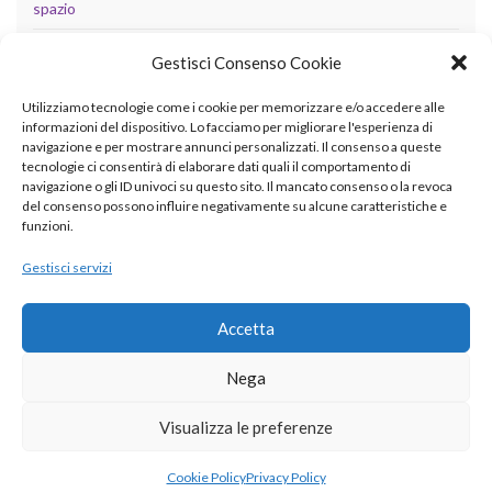
spazio
tecnologia
Gestisci Consenso Cookie
Uncategorized
Utilizziamo tecnologie come i cookie per memorizzare e/o accedere alle
informazioni del dispositivo. Lo facciamo per migliorare l'esperienza di
navigazione e per mostrare annunci personalizzati. Il consenso a queste
tecnologie ci consentirà di elaborare dati quali il comportamento di
META
navigazione o gli ID univoci su questo sito. Il mancato consenso o la revoca
del consenso possono influire negativamente su alcune caratteristiche e
Accedi
funzioni.
Feed dei contenuti
Gestisci servizi
Feed dei commenti
Accetta
WordPress.org
Nega
Visualizza le preferenze
© 2026 betaingegneria.it.
Cookie Policy
Privacy Policy
Realizzato con il
da
Graphene Themes
.