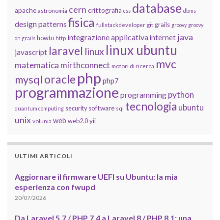
database
cern
apache
crittografia
astronomia
css
dbms
fisica
design patterns
grails
fullstackdeveloper
git
groovy
groovy
java
integrazione applicativa
internet
howto
on grails
http
linux ubuntu
laravel
linux
javascript
mvc
matematica
mirthconnect
motori di ricerca
php
oracle
mysql
php7
programmazione
python
programming
tecnologia
ubuntu
software
security
quantum computing
sql
unix
web
yii
web2.0
volunia
ULTIMI ARTICOLI
Aggiornare il firmware UEFI su Ubuntu: la mia
esperienza con fwupd
20/07/2026
Da Laravel 5.7 / PHP 7.4 a Laravel 8 / PHP 8.1: una