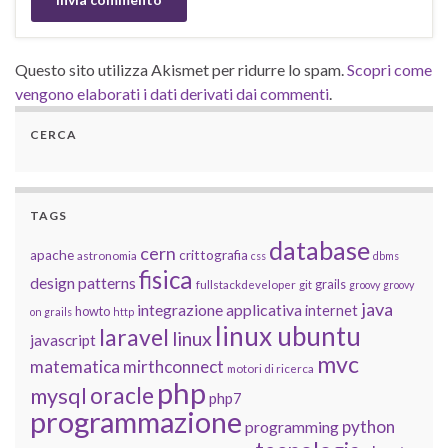
Questo sito utilizza Akismet per ridurre lo spam.
Scopri come
vengono elaborati i dati derivati dai commenti
.
CERCA
TAGS
database
cern
apache
crittografia
astronomia
css
dbms
fisica
design patterns
grails
fullstackdeveloper
git
groovy
groovy
java
integrazione applicativa
internet
howto
on grails
http
linux ubuntu
laravel
linux
javascript
mvc
matematica
mirthconnect
motori di ricerca
php
oracle
mysql
php7
programmazione
python
programming