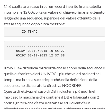
Mi è capitato un caso in cui un record inserito in una tabella
intorno alle 12.00 porta un valore di chiave primaria, ottenuto
leggendo una sequence, superiore del valore ottenuto dalla
stessa sequence dopo circa mezzora:
        ID TEMPO
---------- -------------------

     65304 
02/12/2015
 10:55:27 

     65297 
02/12/2015
 12:37:38
Il mio DBA di fiducia mi ricorda che lo scopo della sequence è
quella di fornire valori UNIVOCI, più che valori ordinati nel
tempo, ma la cosa succede perché, nella definizione della
sequence, ho dichiarato la direttiva NOORDER.
Questa direttiva, nel caso di DB in cluster a più nodi (nel
mio caso la macchina che contiene il DB è bilanciata con 2
nodi: significa che c’è tra il database ed il client c’è un
bilanciatore che decide se smistare le chiamate verso un nodo