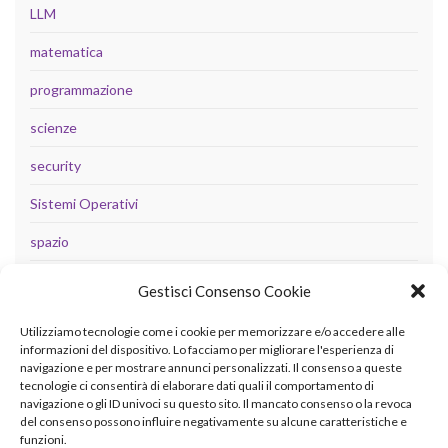
LLM
matematica
programmazione
scienze
security
Sistemi Operativi
spazio
tecnologia
Gestisci Consenso Cookie
Uncategorized
Utilizziamo tecnologie come i cookie per memorizzare e/o accedere alle
informazioni del dispositivo. Lo facciamo per migliorare l'esperienza di
navigazione e per mostrare annunci personalizzati. Il consenso a queste
tecnologie ci consentirà di elaborare dati quali il comportamento di
META
navigazione o gli ID univoci su questo sito. Il mancato consenso o la revoca
del consenso possono influire negativamente su alcune caratteristiche e
Accedi
funzioni.