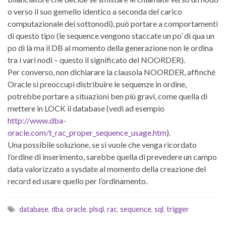
o verso il suo gemello identico a seconda del carico
computazionale dei sottonodi), può portare a comportamenti
di questo tipo (le sequence vengono staccate un po’ di qua un
po di là ma il DB al momento della generazione non le ordina
tra i vari nodi – questo il significato del NOORDER).
Per converso, non dichiarare la clausola NOORDER, affinché
Oracle si preoccupi distribuire le sequenze in ordine,
potrebbe portare a situazioni ben più gravi, come quella di
mettere in LOCK il database (vedi ad esempio
http://www.dba-
oracle.com/t_rac_proper_sequence_usage.htm
).
Una possibile soluzione, se si vuole che venga ricordato
l’ordine di inserimento, sarebbe quella di prevedere un campo
data valorizzato a sysdate al momento della creazione del
record ed usare quello per l’ordinamento.
database
,
dba
,
oracle
,
plsql
,
rac
,
sequence
,
sql
,
trigger