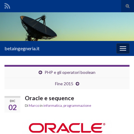
Atti
il
Search for:
mod
di
rice
betaingegneria.it
Attiv
la
navig
PHP e gli operatori boolean
Fine 2015
Oracle e sequence
DIC
02
Di
Marco
in
informatica
,
programmazione