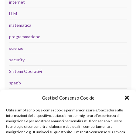
internet
LLM
matematica
programmazione
scienze
security
Sistemi Operativi
spazio
tecnologia
Gestisci Consenso Cookie
Uncategorized
Utilizziamo tecnologie come i cookie per memorizzare e/o accedere alle
informazioni del dispositivo. Lo facciamo per migliorare l'esperienza di
navigazione e per mostrare annunci personalizzati. Il consenso a queste
tecnologie ci consentirà di elaborare dati quali il comportamento di
META
navigazione o gli ID univoci su questo sito. Il mancato consenso o la revoca