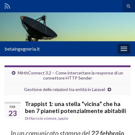
Atti
il
Search for:
mod
di
rice
betaingegneria.it
Attiv
la
navig
MirthConnect 3.2 – Come intercettare la response di un
connettore HTTP Sender
Gestione delle relazioni tra entità in Laravel
Trappist 1: una stella “vicina” che ha
FEB
ben 7 pianeti potenzialmente abitabili
23
Di
Marco
in
scienze
,
spazio
In un comunicato stampa del
22 febbraio