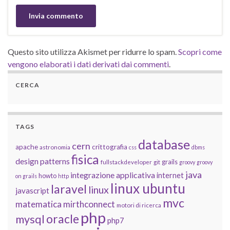
Questo sito utilizza Akismet per ridurre lo spam.
Scopri come
vengono elaborati i dati derivati dai commenti
.
CERCA
TAGS
database
cern
apache
crittografia
astronomia
css
dbms
fisica
design patterns
grails
fullstackdeveloper
git
groovy
groovy
java
integrazione applicativa
internet
howto
on grails
http
linux ubuntu
laravel
linux
javascript
mvc
matematica
mirthconnect
motori di ricerca
php
oracle
mysql
php7