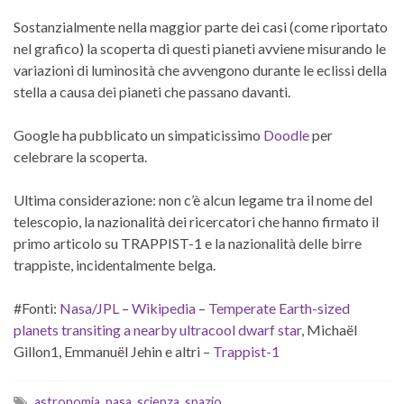
Sostanzialmente nella maggior parte dei casi (come riportato
nel grafico) la scoperta di questi pianeti avviene misurando le
variazioni di luminosità che avvengono durante le eclissi della
stella a causa dei pianeti che passano davanti.
Google ha pubblicato un simpaticissimo
Doodle
per
celebrare la scoperta.
Ultima considerazione: non c’è alcun legame tra il nome del
telescopio, la nazionalità dei ricercatori che hanno firmato il
primo articolo su TRAPPIST-1 e la nazionalità delle birre
trappiste, incidentalmente belga.
#Fonti:
Nasa/JPL
–
Wikipedia
–
Temperate Earth-sized
planets transiting a nearby ultracool dwarf star
, Michaël
Gillon1, Emmanuël Jehin e altri –
Trappist-1
astronomia
,
nasa
,
scienza
,
spazio