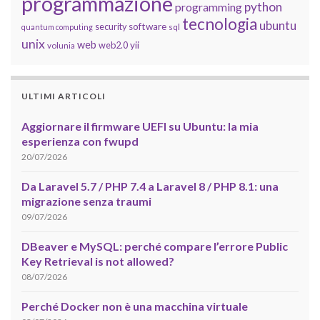
programmazione
python
programming
tecnologia
ubuntu
software
security
quantum computing
sql
unix
web
yii
web2.0
volunia
ULTIMI ARTICOLI
Aggiornare il firmware UEFI su Ubuntu: la mia
esperienza con fwupd
20/07/2026
Da Laravel 5.7 / PHP 7.4 a Laravel 8 / PHP 8.1: una
migrazione senza traumi
09/07/2026
DBeaver e MySQL: perché compare l’errore Public
Key Retrieval is not allowed?
08/07/2026
Perché Docker non è una macchina virtuale