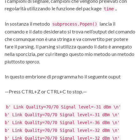
i campioni di segnale, campioni che vengono prelevati con
regolarità utilizzando le funzione del package
..
time
In sostanza il metodo
lancia il
subprocess.Popen()
comando e il dato desiderato si trova nell’output del comando
che comunque non è una stringa e va convertito per potere
fare il parsing. Il parsing si utilizza quando il dato è annegato
nella sporcizia, per cui ritengo questo mio metodo un metodo
piuttosto
sporco
.
In questo embrione di programma ho il seguente ouput
—Press CTRL+Z or CTRL+C to stop.—
b' Link Quality=70/70 Signal level=-31 dBm \n'
b' Link Quality=70/70 Signal level=-31 dBm \n'
b' Link Quality=70/70 Signal level=-36 dBm \n'
b' Link Quality=70/70 Signal level=-32 dBm \n'
b' Link Quality=70/70 Signal level=-32 dBm \n'