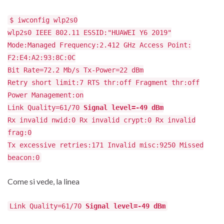
$ iwconfig wlp2s0
wlp2s0 IEEE 802.11 ESSID:"HUAWEI Y6 2019"
Mode:Managed Frequency:2.412 GHz Access Point:
F2:E4:A2:93:8C:0C
Bit Rate=72.2 Mb/s Tx-Power=22 dBm
Retry short limit:7 RTS thr:off Fragment thr:off
Power Management:on
Link Quality=61/70
Signal level=-49 dBm
Rx invalid nwid:0 Rx invalid crypt:0 Rx invalid
frag:0
Tx excessive retries:171 Invalid misc:9250 Missed
beacon:0
Come si vede, la linea
Link Quality=61/70
Signal level=-49 dBm