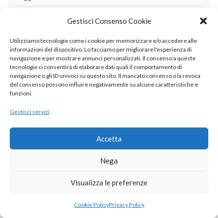
Aprile 2018
Gestisci Consenso Cookie
Marzo 2018
Utilizziamo tecnologie come i cookie per memorizzare e/o accedere alle
informazioni del dispositivo. Lo facciamo per migliorare l'esperienza di
Febbraio 2018
navigazione e per mostrare annunci personalizzati. Il consenso a queste
tecnologie ci consentirà di elaborare dati quali il comportamento di
Ottobre 2017
navigazione o gli ID univoci su questo sito. Il mancato consenso o la revoca
del consenso possono influire negativamente su alcune caratteristiche e
Agosto 2017
funzioni.
Giugno 2017
Gestisci servizi
Aprile 2017
Accetta
Marzo 2017
Nega
Febbraio 2017
Visualizza le preferenze
Agosto 2016
Luglio 2016
Cookie Policy
Privacy Policy