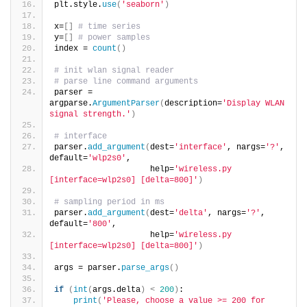
plt.style.
use
(
'seaborn'
)
x=
[]
# time series
y=
[]
# power samples
index = 
count
()
# init wlan signal reader
# parse line command arguments
parser = 
argparse.
ArgumentParser
(
description=
'Display WLAN 
signal strength.'
)
# interface
parser.
add_argument
(
dest=
'interface'
, nargs=
'?'
, 
default=
'wlp2s0'
,
                    help=
'wireless.py 
[interface=wlp2s0] [delta=800]'
)
# sampling period in ms
parser.
add_argument
(
dest=
'delta'
, nargs=
'?'
, 
default=
'800'
,
                    help=
'wireless.py 
[interface=wlp2s0] [delta=800]'
)
args = parser.
parse_args
()
if
(
int
(
args.delta
)
<
200
)
:
print
(
'Please, choose a value >= 200 for 