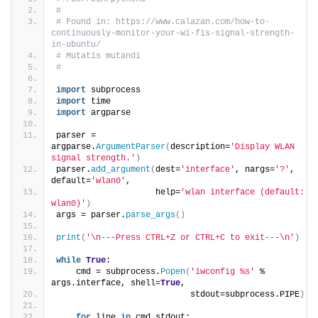
#
# Found in: https://www.calazan.com/how-to-
continuously-monitor-your-wi-fis-signal-strength-
in-ubuntu/
# Mutatis mutandi
#
import
 subprocess
import
 time
import
 argparse
parser = 
argparse.
ArgumentParser
(
description=
'Display WLAN 
signal strength.'
)
parser.
add_argument
(
dest=
'interface'
, nargs=
'?'
, 
default=
'wlan0'
,
                    help=
'wlan interface (default: 
wlan0)'
)
args = parser.
parse_args
()
print
(
'\n---Press CTRL+Z or CTRL+C to exit---\n'
)
while
True
:
    cmd = subprocess.
Popen
(
'iwconfig %s'
 % 
args.interface, shell=
True
,
                           stdout=subprocess.PIPE
)
for
 line 
in
 cmd.stdout: