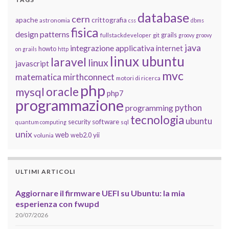
database
cern
apache
crittografia
astronomia
css
dbms
fisica
design patterns
grails
fullstackdeveloper
git
groovy
groovy
java
integrazione applicativa
internet
howto
on grails
http
linux ubuntu
laravel
linux
javascript
mvc
matematica
mirthconnect
motori di ricerca
php
oracle
mysql
php7
programmazione
python
programming
tecnologia
ubuntu
software
security
quantum computing
sql
unix
web
yii
web2.0
volunia
ULTIMI ARTICOLI
Aggiornare il firmware UEFI su Ubuntu: la mia
esperienza con fwupd
20/07/2026