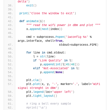
delta'
)
exit
()
print
(
'Close the window to exit'
)
def
animate
(
i
)
:
""" read the wifi power in dBm and plot """
    x.
append
(
next
(
index
))
    cmd = subprocess.
Popen
(
'iwconfig %s'
 % 
args.interface, shell=
True
,
                       stdout=subprocess.PIPE
)
for
 line 
in
 cmd.stdout:
        l = 
str
(
line
)
if
'Link Quality'
in
 l:
            y.
append
(
int
(
l
[
45
:
48
]))
elif
'Not-Associated'
in
 l:
            y.
append
(
None
)
    plt.
cla
()
    plt.
plot
(
x, y, 
'-'
, marker=
'.'
, label=
'WiFi 
signal strenght in dBm'
)
    plt.
legend
(
loc=
'upper left'
)
    plt.
tight_layout
()
# ring a bell every sample
#print('\a')