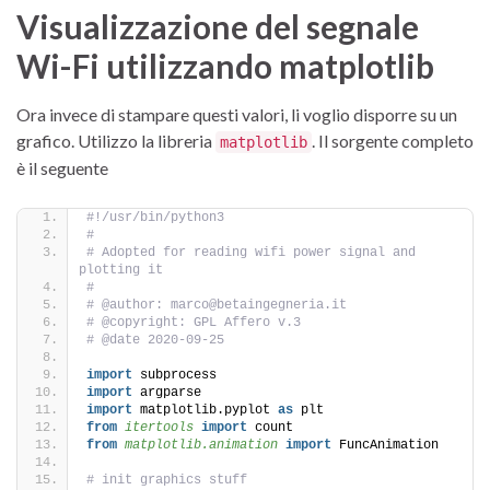
Visualizzazione del segnale
Wi-Fi utilizzando matplotlib
Ora invece di stampare questi valori, li voglio disporre su un
grafico. Utilizzo la libreria
. Il sorgente completo
matplotlib
è il seguente
#!/usr/bin/python3
#
# Adopted for reading wifi power signal and 
plotting it
#
# @author: marco@betaingegneria.it
# @copyright: GPL Affero v.3
# @date 2020-09-25
import
 subprocess
import
 argparse
import
 matplotlib.pyplot 
as
 plt
from 
itertools
 import
 count
from 
matplotlib.animation
 import
 FuncAnimation
# init graphics stuff