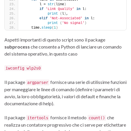
        l = 
str
(
line
)
if
'Link Quality'
in
 l:
print
(
l
)
,
elif
'Not-Associated'
in
 l:
print
(
'No signal'
)
    time.
sleep
(
1
)
Aspetti importanti di questo script sono il package
subprocess
che consente a Python di lanciare un comando
del sistema operativo, in questo caso
iwconfig wlp2s0
Il package
fornisce una serie di utilissime funzioni
argparser
per maneggiare le linee di comando (definire i parametri di
avvio, la loro obbligatorietà, i valori di default e finanche la
documentazione di help).
Il package
fornisce il metodo
che
itertools
count()
realizza un contatore progressivo che ci serve per etichettare