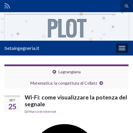
Atti
il
Search for:
mod
di
rice
betaingegneria.it
Attiv
la
navig
Lagrangiana
Matematica: la congettura di Collatz
Wi-Fi: come visualizzare la potenza del
SET
segnale
25
Di
Marco
in
internet