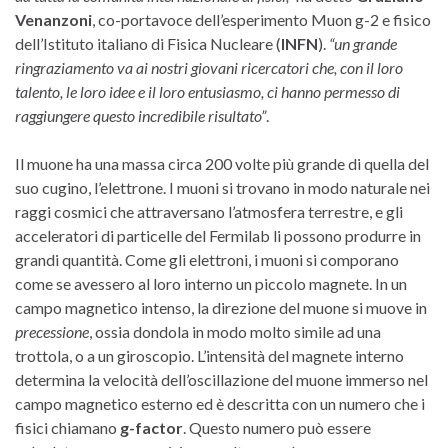
Venanzoni
, co-portavoce dell’esperimento Muon g-2 e fisico
dell’Istituto italiano di Fisica Nucleare (
INFN
).
“un grande
ringraziamento va ai nostri giovani ricercatori che, con il loro
talento, le loro idee e il loro entusiasmo, ci hanno permesso di
raggiungere questo incredibile risultato”
.
Il muone ha una massa circa 200 volte più grande di quella del
suo cugino, l’elettrone. I muoni si trovano in modo naturale nei
raggi cosmici che attraversano l’atmosfera terrestre, e gli
acceleratori di particelle del Fermilab li possono produrre in
grandi quantità. Come gli elettroni, i muoni si comporano
come se avessero al loro interno un piccolo magnete. In un
campo magnetico intenso, la direzione del muone si muove in
precessione
, ossia dondola in modo molto simile ad una
trottola, o a un giroscopio. L’intensità del magnete interno
determina la velocità dell’oscillazione del muone immerso nel
campo magnetico esterno ed è descritta con un numero che i
fisici chiamano
g-factor
. Questo numero può essere