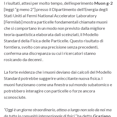
I risultati, attesi per molto tempo, dell’esperimento
Muon g-2
[leggi “g meno 2”] presso il Dipartimento dell’Energia degli
Stati Uniti al Fermi National Accelerator Laboratory
[Fermilab] mostra particelle fondamentali chiamate muoni
che si comportano in un modo non previsto dalla migliore
teoria quantistica elaborata dali sceinziati, il Modello
Standard della Fisica delle Particelle. Questo risultato di
forntiera, svolto con una precisione senza precedenti,
conferma una discrepanza su cui i ricercatori stanno
rosicando da decenni .
La forte evidenza che i muoni deviano dai calcoli del Modello
Standard potrebbe suggerire un’eccitante nuova fisica. I
muoni funzionano come una finestra sul mondo subatomico e
potrebbero interagire con particelle o forze ancora
sconosciute.
“Oggi è un giorno straordinario, atteso a lungo non solo da noi ma
da tutta la comunità internazionale di fisici,”
ha detto
Graziano