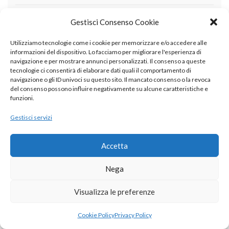
Dicembre 2019
Gestisci Consenso Cookie
Novembre 2019
Utilizziamo tecnologie come i cookie per memorizzare e/o accedere alle
informazioni del dispositivo. Lo facciamo per migliorare l'esperienza di
Settembre 2019
navigazione e per mostrare annunci personalizzati. Il consenso a queste
tecnologie ci consentirà di elaborare dati quali il comportamento di
Agosto 2019
navigazione o gli ID univoci su questo sito. Il mancato consenso o la revoca
del consenso possono influire negativamente su alcune caratteristiche e
Luglio 2019
funzioni.
Giugno 2019
Gestisci servizi
Maggio 2019
Accetta
Aprile 2019
Nega
Marzo 2019
Novembre 2018
Visualizza le preferenze
Ottobre 2018
Cookie Policy
Privacy Policy
Settembre 2018