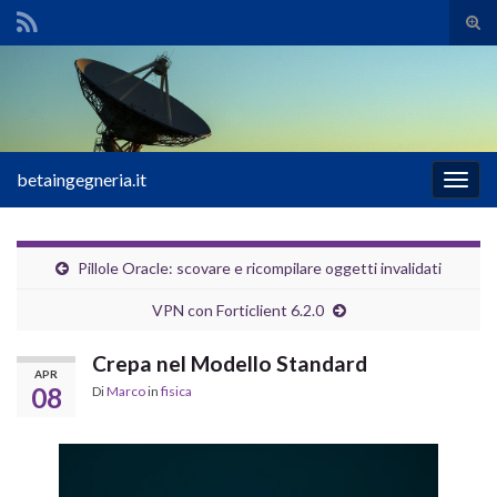
Atti
il
Search for:
mod
di
rice
betaingegneria.it
Attiv
la
navig
Pillole Oracle: scovare e ricompilare oggetti invalidati
VPN con Forticlient 6.2.0
Crepa nel Modello Standard
APR
08
Di
Marco
in
fisica