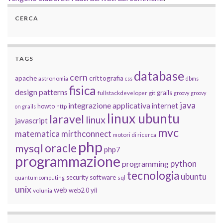
CERCA
TAGS
database
cern
apache
crittografia
astronomia
css
dbms
fisica
design patterns
grails
fullstackdeveloper
git
groovy
groovy
java
integrazione applicativa
internet
howto
on grails
http
linux ubuntu
laravel
linux
javascript
mvc
matematica
mirthconnect
motori di ricerca
php
oracle
mysql
php7
programmazione
python
programming
tecnologia
ubuntu
software
security
quantum computing
sql
unix
web
yii
web2.0
volunia