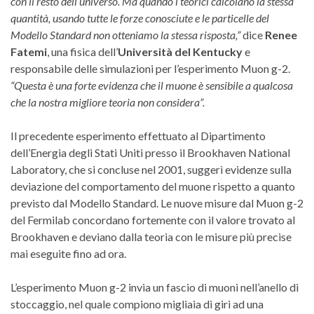
con il resto dell’universo. Ma quando i teorici calcolano la stessa
quantità, usando tutte le forze conosciute e le particelle del
Modello Standard non otteniamo la stessa risposta,”
dice
Renee
Fatemi
, una fisica dell’
Università del Kentucky
e
responsabile delle simulazioni per l’esperimento Muon g-2.
“Questa è una forte evidenza che il muone è sensibile a qualcosa
che la nostra migliore teoria non considera”.
Il precedente esperimento effettuato al Dipartimento
dell’Energia degli Stati Uniti presso il Brookhaven National
Laboratory, che si concluse nel 2001, suggerì evidenze sulla
deviazione del comportamento del muone rispetto a quanto
previsto dal Modello Standard. Le nuove misure dal Muon g-2
del Fermilab concordano fortemente con il valore trovato al
Brookhaven e deviano dalla teoria con le misure più precise
mai eseguite fino ad ora.
L’esperimento Muon g-2 invia un fascio di muoni nell’anello di
stoccaggio, nel quale compiono migliaia di giri ad una