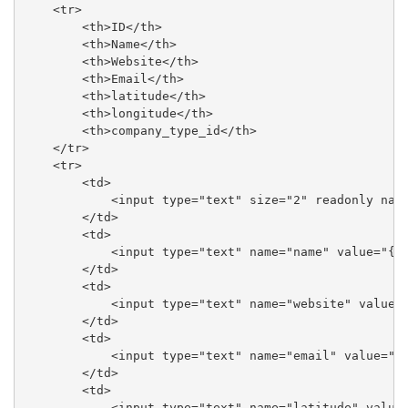
    <tr>

        <th>ID</th>

        <th>Name</th>

        <th>Website</th>

        <th>Email</th>

        <th>latitude</th>

        <th>longitude</th>

        <th>company_type_id</th>

    </tr>

    <tr>

        <td>

            <input type="text" size="2" readonly name
        </td>

        <td>

            <input type="text" name="name" value="{{$
        </td>

        <td>

            <input type="text" name="website" value="
        </td>

        <td>

            <input type="text" name="email" value="{{
        </td>

        <td>

            <input type="text" name="latitude" value=