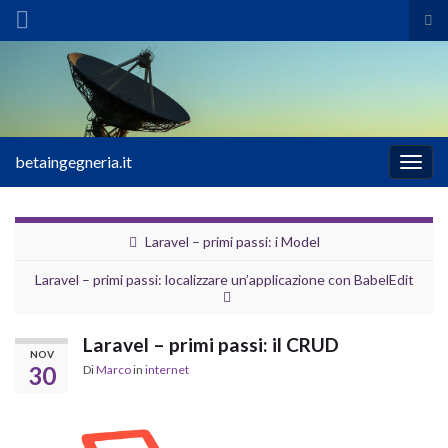
Atti
il
Search for:
mod
di
ric
betaingegneria.it
Attiv
la
navig
Laravel – primi passi: i Model
Laravel – primi passi: localizzare un’applicazione con BabelEdit
Laravel – primi passi: il CRUD
NOV
30
Di
Marco
in
internet