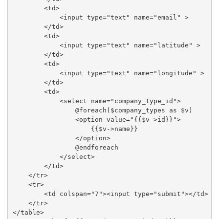
        <td>

            <input type="text" name="email" >

        </td>

        <td>

            <input type="text" name="latitude" >

        </td>

        <td>

            <input type="text" name="longitude" >

        </td>

        <td>

            <select name="company_type_id">

                @foreach($company_types as $v)

                <option value="{{$v->id}}">

                    {{$v->name}}

                </option>

                @endforeach

            </select>

        </td>

    </tr>

    <tr>

        <td colspan="7"><input type="submit"></td>

    </tr>

</table>
