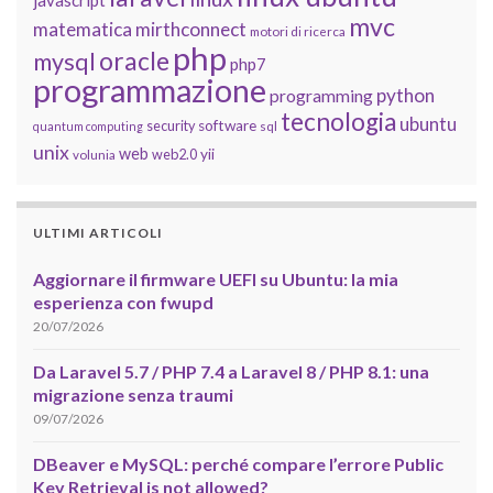
javascript
mvc
matematica
mirthconnect
motori di ricerca
php
oracle
mysql
php7
programmazione
python
programming
tecnologia
ubuntu
software
security
quantum computing
sql
unix
web
yii
web2.0
volunia
ULTIMI ARTICOLI
Aggiornare il firmware UEFI su Ubuntu: la mia
esperienza con fwupd
20/07/2026
Da Laravel 5.7 / PHP 7.4 a Laravel 8 / PHP 8.1: una
migrazione senza traumi
09/07/2026
DBeaver e MySQL: perché compare l’errore Public
Key Retrieval is not allowed?