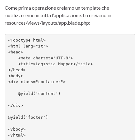
Come prima operazione creiamo un template che
riutilizzeremo in tutta l’applicazione. Lo creiamo in
resources/views/layouts/app.blade,php:
<!doctype html>

<html lang="it">

<head>

    <meta charset="UTF-8">

    <title>Logistic Mapper</title>

</head>

<body>

<div class="container">

    @yield('content')

</div>

@yield('footer')

</body>
