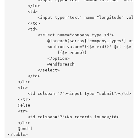
        </td>

        <td>

            <input type="text" name="longitude" value
        </td>

        <td>

            <select name="company_type_id">

                @foreach($array['company_types'] as $
                <option value="{{$v->id}}" @if ($v->i
                    {{$v->name}}

                </option>

                @endforeach

            </select>

        </td>

    </tr>

    <tr>

        <td colspan="7"><input type="submit"></td>

    </tr>

    @else

    <tr>

        <td colspan="7">No records found</td>

    </tr>

    @endif

</table>
