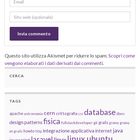
Questo sito utilizza Akismet per ridurre lo spam.
Scopri come
vengono elaborati i dati derivati dai commenti
.
CERCA
TAGS
database
cern
apache
crittografia
astronomia
css
dbms
fisica
design patterns
grails
fullstackdeveloper
git
groovy
groovy
java
integrazione applicativa
internet
howto
on grails
http
linux ubuntu
laravel
linux