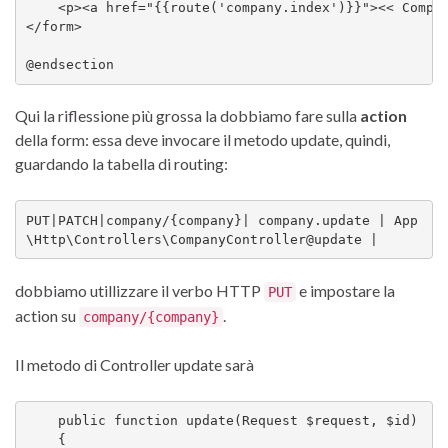
    <p><a href="{{route('company.index')}}"><< Compan
</form>

@endsection
Qui la riflessione più grossa la dobbiamo fare sulla
action
della form: essa deve invocare il metodo update, quindi,
guardando la tabella di routing:
PUT|PATCH|company/{company}| company.update | App
\Http\Controllers\CompanyController@update |
dobbiamo utillizzare il verbo HTTP
e impostare la
PUT
action su
.
company/{company}
Il metodo di Controller update sarà
    public function update(Request $request, $id)

    {
