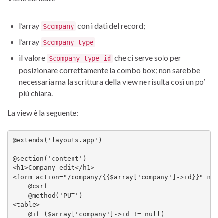
l’array
con i dati del record;
$company
l’array
$company_type
il valore
che ci serve solo per
$company_type_id
posizionare correttamente la combo box; non sarebbe
necessaria ma la scrittura della view ne risulta così un po’
più chiara.
La view è la seguente:
@extends('layouts.app')

@section('content')

<h1>Company edit</h1>

<form action="/company/{{$array['company']->id}}" met
    @csrf

    @method('PUT')

<table>

    @if ($array['company']->id != null)
