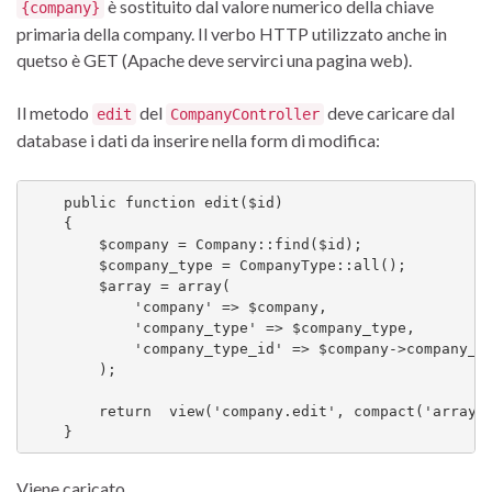
è sostituito dal valore numerico della chiave
{company}
primaria della company. Il verbo HTTP utilizzato anche in
quetso è GET (Apache deve servirci una pagina web).
Il metodo
del
deve caricare dal
edit
CompanyController
database i dati da inserire nella form di modifica:
    public function edit($id)

    {

        $company = Company::find($id);

        $company_type = CompanyType::all();

        $array = array(

            'company' => $company,

            'company_type' => $company_type,

            'company_type_id' => $company->company_ty
        );

        return  view('company.edit', compact('array')
Viene caricato