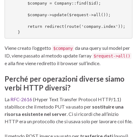
        $company = Company::find($id);

        $company->update($request->all());

        return redirect(route('company.index'));

    }
Viene creato l’oggetto
da una query sul model per
$company
ID, viene passato al metodo update l’array
$request->all()
e alla fine viene rediretto il browser sull’indice.
Perché per operazioni diverse siamo
verbi HTTP diversi?
La
RFC-2616
(Hyper Text Transfer Protocol HTTP/1.1)
stabilisce che il metodo PUT va usato per
sostituire una
risorsa esistente nel server
. Ci si ricordi che all’inizio
HTTP era un protocollo che si usava solo per lavorare coi file.
Il metodo POST invece va usato per
trasferire dati
(nuovi)