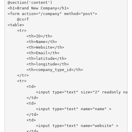
@section('content')

<h1>Brand New Company</h1>

<form action="/company" method="post">

    @csrf

<table>

    <tr>

        <th>ID</th>

        <th>Name</th>

        <th>Website</th>

        <th>Email</th>

        <th>latitude</th>

        <th>longitude</th>

        <th>company_type_id</th>

    </tr>

    <tr>

        <td>

            <input type="text" size="2" readonly name
        </td>

        <td>

            <input type="text" name="name" >

        </td>

        <td>

            <input type="text" name="website" >

        </td>
