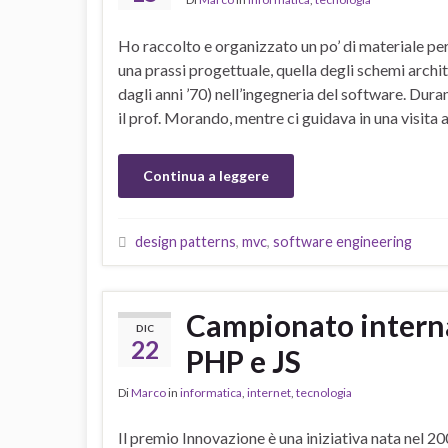
Ho raccolto e organizzato un po’ di materiale pe
una prassi progettuale, quella degli schemi archit
dagli anni ’70) nell’ingegneria del software. Dura
il prof. Morando, mentre ci guidava in una visita
Continua a leggere
design patterns
,
mvc
,
software engineering
Campionato interna
DIC
22
PHP e JS
Di
Marco
in
informatica
,
internet
,
tecnologia
Il premio Innovazione è una iniziativa nata nel 20