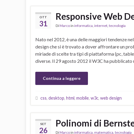
Responsive Web De
OTT
31
Di
Marco
in
informatica
,
internet
,
tecnologia
Nato nel 2012, è una delle maggiori tendenze ne
design che si è trovato a dover affrontare un p
miriade di scelte tra tipi di piattaforma (pc, tab
diverse. Il 29 agosto 2012 il W3C ha pubblicato
Continua a leggere
css
,
desktop
,
html
,
mobile
,
w3c
,
web design
Polinomi di Bernste
SET
26
Di
Marco
in
informatica
,
matematica
,
tecnologia