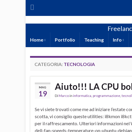
Freelanc
Home
Portfolio
Teaching
Info
CATEGORIA:
TECNOLOGIA
Aiuto!!! LA CPU bol
MAG
19
Di
Marco
in
informatica
,
programmazione
,
tecnol
Se vi siete trovati come me ad iniziare l’estate co
scotta, vi consiglio queste utilities: i8kmon i8kc
per il raffrescamento. Ulteriori informazioni nel
dell-fan-speeds-temperature-on-ubuntu-debian-