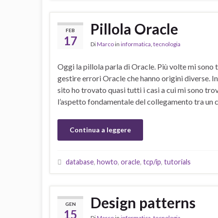
Pillola Oracle
FEB
17
Di
Marco
in
informatica
,
tecnologia
Oggi la pillola parla di Oracle. Più volte mi sono 
gestire errori Oracle che hanno origini diverse. I
sito ho trovato quasi tutti i casi a cui mi sono t
l’aspetto fondamentale del collegamento tra un cl
Continua a leggere
database
,
howto
,
oracle
,
tcp/ip
,
tutorials
Design patterns
GEN
15
Di
Marco
in
informatica
,
tecnologia