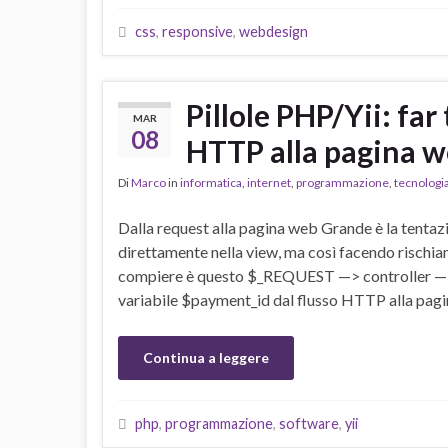
css
,
responsive
,
webdesign
Pillole PHP/Yii: far
MAR
08
HTTP alla pagina 
Di
Marco
in
informatica
,
internet
,
programmazione
,
tecnologi
Dalla request alla pagina web Grande è la tentaz
direttamente nella view, ma così facendo rischia
compiere è questo $_REQUEST —> controller —> a
variabile $payment_id dal flusso HTTP alla pag
Continua a leggere
php
,
programmazione
,
software
,
yii