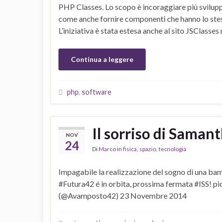
PHP Classes. Lo scopo è incoraggiare più svilup
come anche fornire componenti che hanno lo stess
L’iniziativa è stata estesa anche al sito JSClasses
Continua a leggere
php
,
software
Il sorriso di Saman
NOV
24
Di
Marco
in
fisica
,
spazio
,
tecnologia
Impagabile la realizzazione del sogno di una ba
#Futura42 é in orbita, prossima fermata #ISS
(@Avamposto42) 23 Novembre 2014