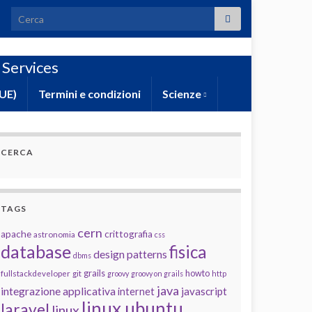
Search for:
 Services
(UE)
Termini e condizioni
Scienze
CERCA
TAGS
cern
apache
crittografia
astronomia
css
database
fisica
design patterns
dbms
grails
howto
fullstackdeveloper
git
groovy
groovy on grails
http
java
integrazione applicativa
javascript
internet
linux ubuntu
laravel
linux