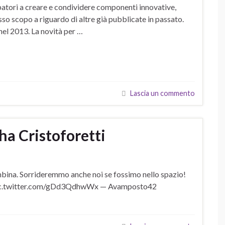
patori a creare e condividere componenti innovative,
o scopo a riguardo di altre già pubblicate in passato.
 nel 2013. La novità per …
Lascia un commento
tha Cristoforetti
mbina. Sorrideremmo anche noi se fossimo nello spazio!
! pic.twitter.com/gDd3QdhwWx — Avamposto42