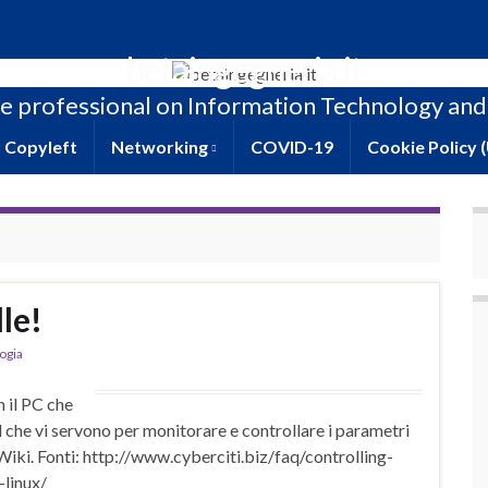
betaingegneria.it
e professional on Information Technology and
Copyleft
Networking
COVID-19
Cookie Policy 
le!
ogia
n il PC che
tl che vi servono per monitorare e controllare i parametri
 Wiki. Fonti: http://www.cyberciti.biz/faq/controlling-
linux/