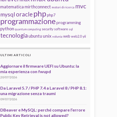
mvc
matematica
mirthconnect
motori di ricerca
php
oracle
mysql
php7
programmazione
programming
python
software
security
quantum computing
sql
tecnologia
unix
ubuntu
web
yii
web2.0
volunia
ULTIMI ARTICOLI
Aggiornare il firmware UEFI su Ubuntu: la
mia esperienza con fwupd
20/07/2026
Da Laravel 5.7 / PHP 7.4 a Laravel 8 / PHP 8.1:
una migrazione senza traumi
09/07/2026
DBeaver e MySQL: perché compare l’errore
Public Key Retrieval is not allowed?