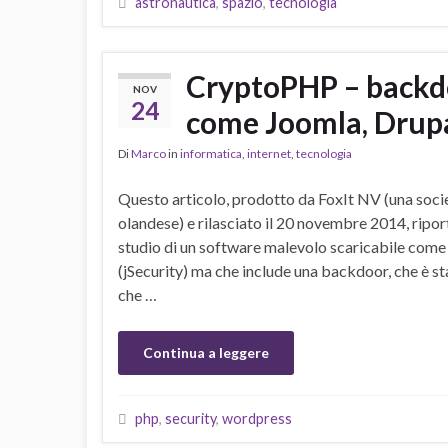
astronautica
,
spazio
,
tecnologia
CryptoPHP – backd
NOV
24
come Joomla, Drup
Di
Marco
in
informatica
,
internet
,
tecnologia
Questo articolo, prodotto da FoxIt NV (una soci
olandese) e rilasciato il 20 novembre 2014, ripor
studio di un software malevolo scaricabile come s
(jSecurity) ma che include una backdoor, che è sta
che …
Continua a leggere
php
,
security
,
wordpress