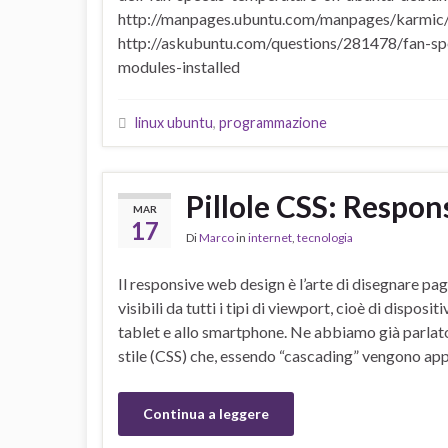
http://manpages.ubuntu.com/manpages/karmic/
http://askubuntu.com/questions/281478/fan-
modules-installed
linux ubuntu
,
programmazione
Pillole CSS: Respon
MAR
17
Di
Marco
in
internet
,
tecnologia
Il responsive web design è l’arte di disegnare pa
visibili da tutti i tipi di viewport, cioè di dispo
tablet e allo smartphone. Ne abbiamo già parlato 
stile (CSS) che, essendo “cascading” vengono app
Continua a leggere