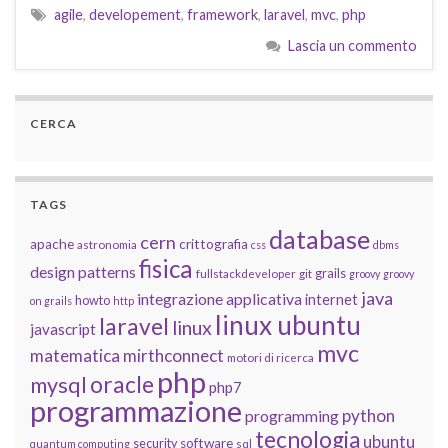
agile
,
developement
,
framework
,
laravel
,
mvc
,
php
Lascia un commento
CERCA
TAGS
database
cern
apache
crittografia
astronomia
css
dbms
fisica
design patterns
grails
fullstackdeveloper
git
groovy
groovy
java
integrazione applicativa
internet
howto
on grails
http
linux ubuntu
laravel
linux
javascript
mvc
matematica
mirthconnect
motori di ricerca
php
oracle
mysql
php7
programmazione
python
programming
tecnologia
ubuntu
software
security
quantum computing
sql