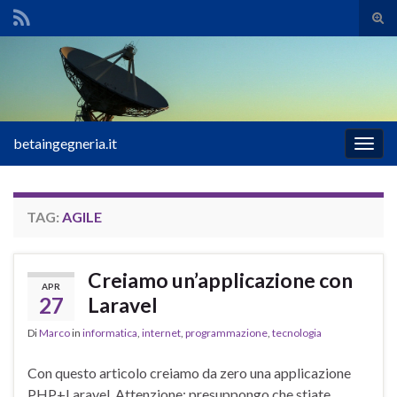
Atti
il
Search for:
mod
di
rice
betaingegneria.it
Attiv
la
navig
TAG:
AGILE
Creiamo un’applicazione con
APR
27
Laravel
Di
Marco
in
informatica
,
internet
,
programmazione
,
tecnologia
Con questo articolo creiamo da zero una applicazione
PHP+Laravel. Attenzione: presuppongo che stiate