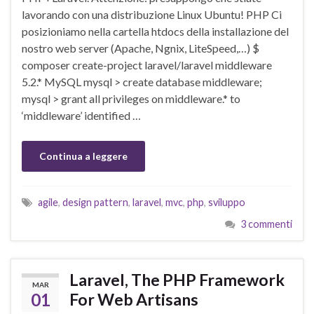
lavorando con una distribuzione Linux Ubuntu! PHP Ci
posizioniamo nella cartella htdocs della installazione del
nostro web server (Apache, Ngnix, LiteSpeed,…) $
composer create-project laravel/laravel middleware
5.2.* MySQL mysql > create database middleware;
mysql > grant all privileges on middleware.* to
‘middleware’ identified …
Continua a leggere
agile
,
design pattern
,
laravel
,
mvc
,
php
,
sviluppo
3 commenti
Laravel, The PHP Framework
MAR
01
For Web Artisans