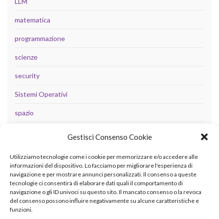
LLM
matematica
programmazione
scienze
security
Sistemi Operativi
spazio
tecnologia
Gestisci Consenso Cookie
Uncategorized
Utilizziamo tecnologie come i cookie per memorizzare e/o accedere alle
informazioni del dispositivo. Lo facciamo per migliorare l'esperienza di
navigazione e per mostrare annunci personalizzati. Il consenso a queste
tecnologie ci consentirà di elaborare dati quali il comportamento di
META
navigazione o gli ID univoci su questo sito. Il mancato consenso o la revoca
del consenso possono influire negativamente su alcune caratteristiche e
Accedi
funzioni.