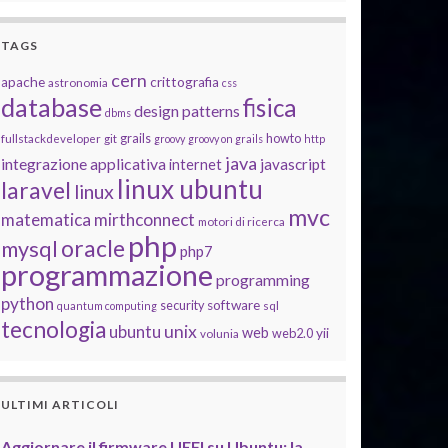
TAGS
cern
apache
crittografia
astronomia
css
database
fisica
design patterns
dbms
grails
howto
fullstackdeveloper
git
groovy
groovy on grails
http
java
integrazione applicativa
javascript
internet
linux ubuntu
laravel
linux
mvc
matematica
mirthconnect
motori di ricerca
php
oracle
mysql
php7
programmazione
programming
python
software
security
quantum computing
sql
tecnologia
unix
ubuntu
web
yii
web2.0
volunia
ULTIMI ARTICOLI
Aggiornare il firmware UEFI su Ubuntu: la