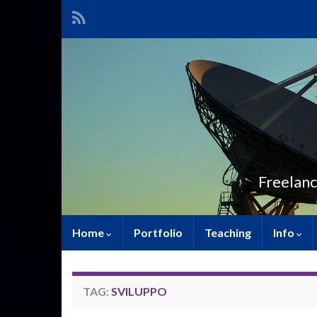
Freelanc
Home
Portfolio
Teaching
Info
TAG:
SVILUPPO