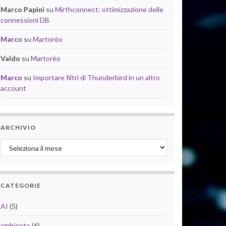
Marco Papini
su
Mirthconnect: ottimizzazione delle
connessioni DB
Marco
su
Martorèo
Valdo
su
Martorèo
Marco
su
Importare filtri di Thunderbird in un altro
account
ARCHIVIO
Archivio
CATEGORIE
AI
(5)
ambiente
(6)