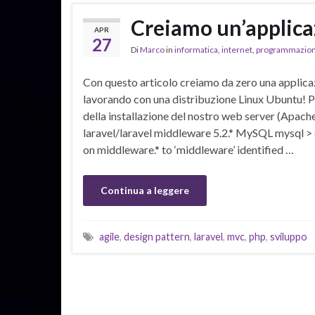
Creiamo un’applica
APR
27
Di
Marco
in
informatica
,
internet
,
programmazio
Con questo articolo creiamo da zero una applic
lavorando con una distribuzione Linux Ubuntu! P
della installazione del nostro web server (Apac
laravel/laravel middleware 5.2.* MySQL mysql > 
on middleware.* to ‘middleware’ identified …
Continua a leggere
agile
,
design pattern
,
laravel
,
mvc
,
php
,
sviluppo