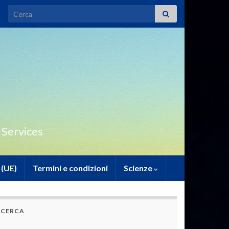
Search for:
 Services
 (UE)
Termini e condizioni
Scienze
CERCA