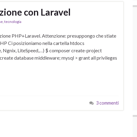
zione con Laravel
ne
,
tecnologia
azione PHP+Laravel. Attenzione: presuppongo che stiate
HP Ci posizioniamo nella cartella htdocs
he, Ngnix, LiteSpeed,…) $ composer create-project
create database middleware; mysql > grant all privileges
3 commenti