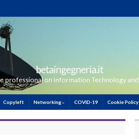
betaingegneria.it
e professional on Information Technology and
Copyleft
Networking
COVID-19
Cookie Policy