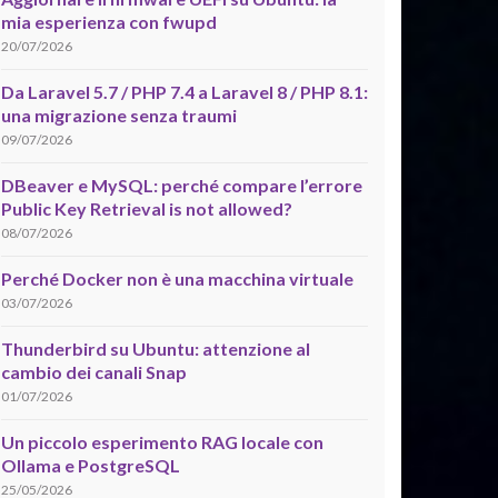
mia esperienza con fwupd
20/07/2026
Da Laravel 5.7 / PHP 7.4 a Laravel 8 / PHP 8.1:
una migrazione senza traumi
09/07/2026
DBeaver e MySQL: perché compare l’errore
Public Key Retrieval is not allowed?
08/07/2026
Perché Docker non è una macchina virtuale
03/07/2026
Thunderbird su Ubuntu: attenzione al
cambio dei canali Snap
01/07/2026
Un piccolo esperimento RAG locale con
Ollama e PostgreSQL
25/05/2026