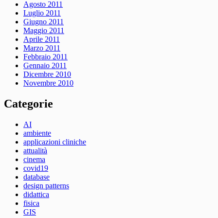
Agosto 2011
Luglio 2011
Giugno 2011
Maggio 2011
Aprile 2011
Marzo 2011
Febbraio 2011
Gennaio 2011
Dicembre 2010
Novembre 2010
Categorie
AI
ambiente
applicazioni cliniche
attualità
cinema
covid19
database
design patterns
didattica
fisica
GIS