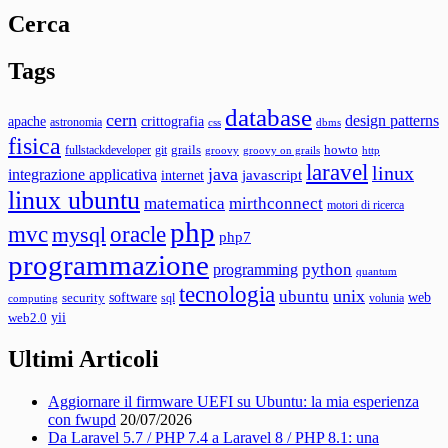
Cerca
Tags
database
cern
design patterns
apache
crittografia
astronomia
css
dbms
fisica
grails
howto
fullstackdeveloper
git
groovy
groovy on grails
http
laravel
linux
java
integrazione applicativa
javascript
internet
linux ubuntu
matematica
mirthconnect
motori di ricerca
php
mvc
oracle
mysql
php7
programmazione
python
programming
quantum
tecnologia
unix
ubuntu
web
software
security
sql
volunia
computing
yii
web2.0
Ultimi Articoli
Aggiornare il firmware UEFI su Ubuntu: la mia esperienza
con fwupd
20/07/2026
Da Laravel 5.7 / PHP 7.4 a Laravel 8 / PHP 8.1: una