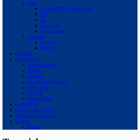
PHP
Laravel/PHP: metodi statici
HG
Yii
Opencart
Yii Reloaded
Database
MySQL
Oracle
Copyleft
Networking
Indirizzamento
Subnet
Routing
La tabella di routing
RFC 1918
TCP/IP
Bibliografia
COVID-19
Cookie Policy (UE)
Termini e condizioni
Scienze
Fisica