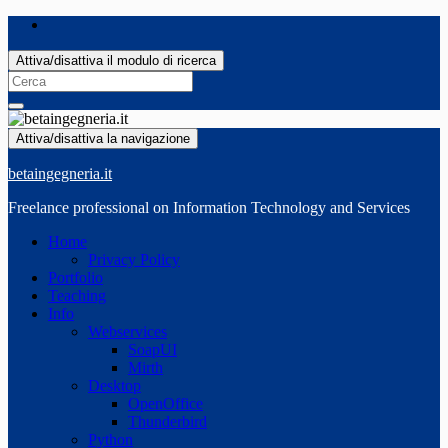
Attiva/disattiva il modulo di ricerca
Search
for:
Attiva/disattiva la navigazione
betaingegneria.it
Freelance professional on Information Technology and Services
Home
Privacy Policy
Portfolio
Teaching
Info
Webservices
SoapUI
Mirth
Desktop
OpenOffice
Thunderbird
Python