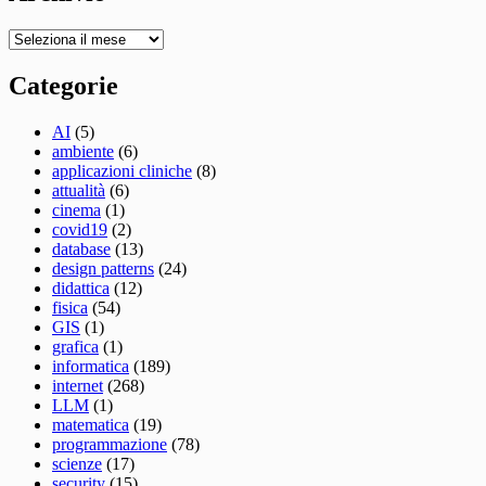
Archivio
Categorie
AI
(5)
ambiente
(6)
applicazioni cliniche
(8)
attualità
(6)
cinema
(1)
covid19
(2)
database
(13)
design patterns
(24)
didattica
(12)
fisica
(54)
GIS
(1)
grafica
(1)
informatica
(189)
internet
(268)
LLM
(1)
matematica
(19)
programmazione
(78)
scienze
(17)
security
(15)