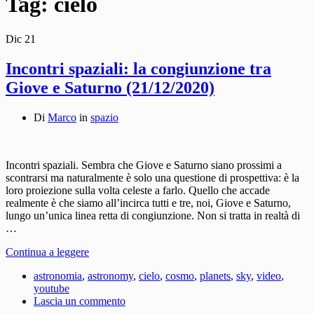
Tag:
cielo
Dic
21
Incontri spaziali: la congiunzione tra
Giove e Saturno (21/12/2020)
Di
Marco
in
spazio
Incontri spaziali. Sembra che Giove e Saturno siano prossimi a
scontrarsi ma naturalmente è solo una questione di prospettiva: è la
loro proiezione sulla volta celeste a farlo. Quello che accade
realmente è che siamo all’incirca tutti e tre, noi, Giove e Saturno,
lungo un’unica linea retta di congiunzione. Non si tratta in realtà di
…
Continua a leggere
astronomia
,
astronomy
,
cielo
,
cosmo
,
planets
,
sky
,
video
,
youtube
Lascia un commento