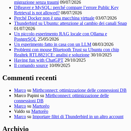
migrazione senza traumi
09/07/2026
DBeaver e MySQL: perché compare l’errore Public Key
Retrieval is not allowed?
08/07/2026
Perché Docker non è una macchina virtuale
03/07/2026
Thunderbird su Ubuntu: attenzione al cambio dei canali Snap
01/07/2026
Un piccolo esperimento RAG locale con Ollama e
PostgreSQL
25/05/2026
Un esperimento fatto in casa con un LLM
08/03/2026
Problemi con mouse Bluetooth Trust su Ubuntu con chip
Realtek RTL8821CE: analisi e soluzione
30/10/2025
Having fun with ChatGPT
29/10/2025
Il comando source
10/09/2025
Commenti recenti
Marco
su
Mirthconnect: ottimizzazione delle connessioni DB
Marco Papini
su
Mirthconnect: ottimizzazione delle
connessioni DB
Marco
su
Martorèo
Valdo
su
Martorèo
Marco
su
Importare filtri di Thunderbird in un altro account
Archivio