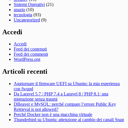
Sistemi Operativi
(21)
spazio
(10)
tecnologia
(93)
Uncategorized
(9)
Accedi
Accedi
Feed dei contenuti
Feed dei commenti
WordPress.org
Articoli recenti
Aggiornare il firmware UEFI su Ubuntu: la mia esperienza
con fwupd
Da Laravel 5.7 / PHP 7.4 a Laravel 8 / PHP 8.1: una
migrazione senza traumi
DBeaver e MySQL: perché compare l’errore Public Key
Retrieval is not allowed?
Perché Docker non è una macchina virtuale
Thunderbird su Ubuntu: attenzione al cambio dei canali Snap