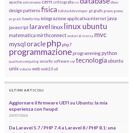
database
cern
apache
crittografia
astronomia
css
dbms
fisica
design patterns
grails
fullstackdeveloper
git
groovy
groovy
java
integrazione applicativa
internet
howto
on grails
http
linux ubuntu
laravel
linux
javascript
mvc
matematica
mirthconnect
motori di ricerca
php
oracle
mysql
php7
programmazione
python
programming
tecnologia
ubuntu
software
security
quantum computing
sql
unix
web
yii
web2.0
volunia
ULTIMI ARTICOLI
Aggiornare il firmware UEFI su Ubuntu: la mia
esperienza con fwupd
20/07/2026
Da Laravel 5.7 / PHP 7.4 a Laravel 8 / PHP 8.1: una