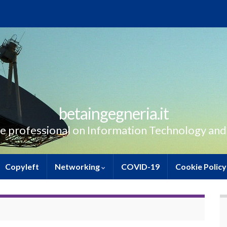
betaingegneria.it
e professional on Information Technology and
Copyleft
Networking
COVID-19
Cookie Policy