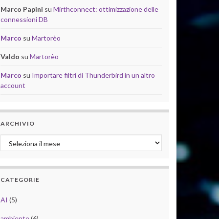
Marco Papini
su
Mirthconnect: ottimizzazione delle
connessioni DB
Marco
su
Martorèo
Valdo
su
Martorèo
Marco
su
Importare filtri di Thunderbird in un altro
account
ARCHIVIO
Archivio
CATEGORIE
AI
(5)
ambiente
(6)