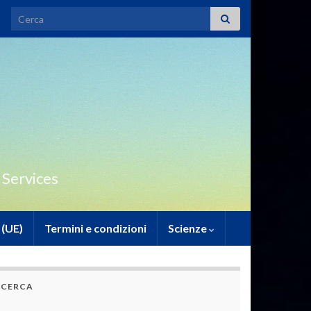
Search for:
 Services
 (UE)
Termini e condizioni
Scienze
CERCA