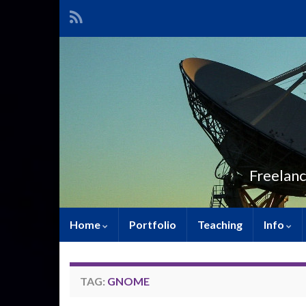
Freelanc
Home
Portfolio
Teaching
Info
TAG:
GNOME