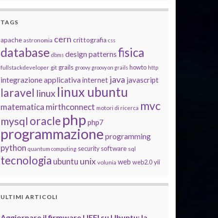
TAGS
cern
apache
crittografia
astronomia
css
database
fisica
design patterns
dbms
grails
howto
fullstackdeveloper
git
groovy
groovy on grails
http
java
integrazione applicativa
javascript
internet
linux ubuntu
laravel
linux
mvc
matematica
mirthconnect
motori di ricerca
php
oracle
mysql
php7
programmazione
programming
python
software
security
quantum computing
sql
tecnologia
unix
ubuntu
web
yii
web2.0
volunia
ULTIMI ARTICOLI
Aggiornare il firmware UEFI su Ubuntu: la