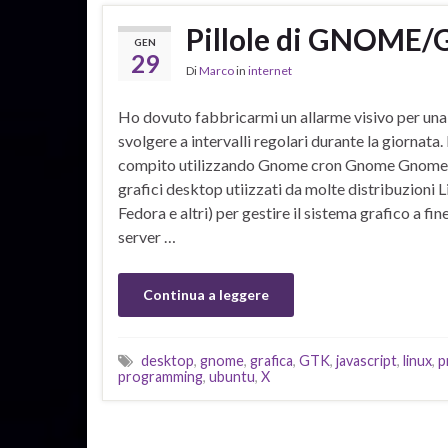
Pillole di GNOME/
GEN
29
Di
Marco
in
internet
Ho dovuto fabbricarmi un allarme visivo per una 
svolgere a intervalli regolari durante la giornata
compito utilizzando Gnome cron Gnome Gnome è
grafici desktop utiizzati da molte distribuzioni
Fedora e altri) per gestire il sistema grafico a fin
server …
Continua a leggere
desktop
,
gnome
,
grafica
,
GTK
,
javascript
,
linux
,
p
programming
,
ubuntu
,
X