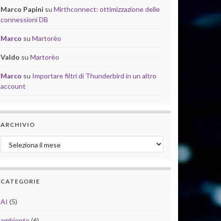
Marco Papini
su
Mirthconnect: ottimizzazione delle
connessioni DB
Marco
su
Martorèo
Valdo
su
Martorèo
Marco
su
Importare filtri di Thunderbird in un altro
account
ARCHIVIO
Archivio
CATEGORIE
AI
(5)
ambiente
(6)