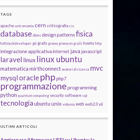
TAGS
cern
apache
crittografia
astronomia
css
database
fisica
design patterns
dbms
grails
howto
fullstackdeveloper
git
groovy
groovy on grails
http
java
integrazione applicativa
javascript
internet
linux ubuntu
laravel
linux
mvc
matematica
mirthconnect
motori di ricerca
php
oracle
mysql
php7
programmazione
programming
python
software
security
quantum computing
sql
tecnologia
unix
ubuntu
web
yii
web2.0
volunia
ULTIMI ARTICOLI
Aggiornare il firmware UEFI su Ubuntu: la