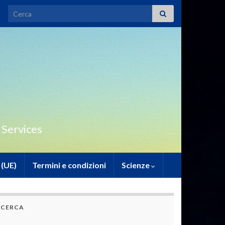
Search for:
 Services
 (UE)
Termini e condizioni
Scienze
CERCA