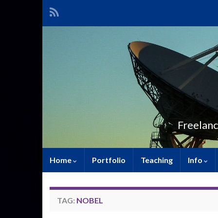
Freelanc
Home
Portfolio
Teaching
Info
TAG:
NOBEL