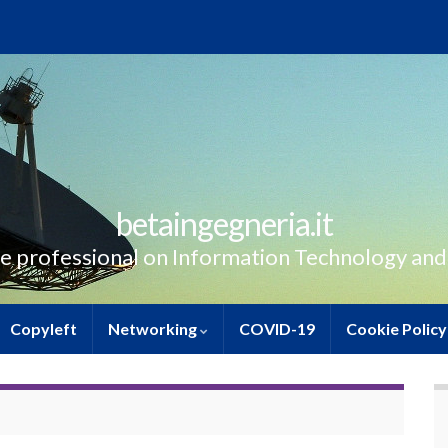
betaingegneria.it
e professional on Information Technology and
Copyleft
Networking
COVID-19
Cookie Policy