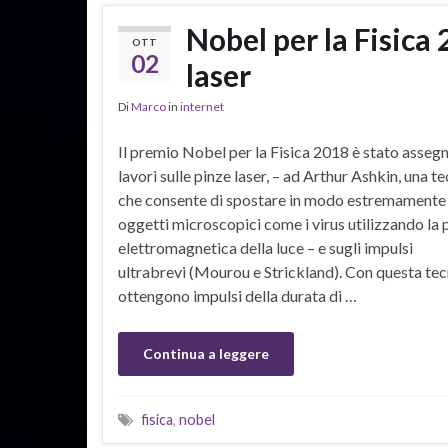
Nobel per la Fisica 
OTT
02
laser
Di
Marco
in
internet
Il premio Nobel per la Fisica 2018 è stato asseg
lavori sulle pinze laser, – ad Arthur Ashkin, una t
che consente di spostare in modo estremamente
oggetti microscopici come i virus utilizzando la 
elettromagnetica della luce – e sugli impulsi
ultrabrevi (Mourou e Strickland). Con questa tec
ottengono impulsi della durata di …
Continua a leggere
fisica
,
nobel