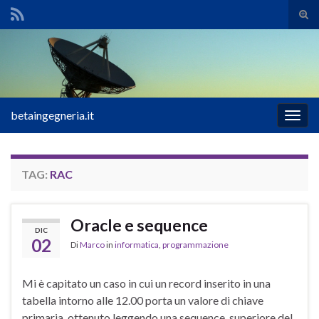
Atti
il
Search for:
mod
di
rice
betaingegneria.it
Attiv
la
navig
TAG:
RAC
Oracle e sequence
DIC
02
Di
Marco
in
informatica
,
programmazione
Mi è capitato un caso in cui un record inserito in una
tabella intorno alle 12.00 porta un valore di chiave
primaria, ottenuto leggendo una sequence, superiore del