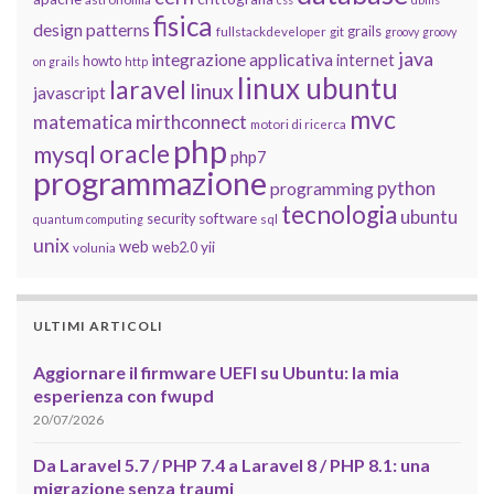
fisica
design patterns
grails
fullstackdeveloper
git
groovy
groovy
java
integrazione applicativa
internet
howto
on grails
http
linux ubuntu
laravel
linux
javascript
mvc
matematica
mirthconnect
motori di ricerca
php
oracle
mysql
php7
programmazione
python
programming
tecnologia
ubuntu
software
security
quantum computing
sql
unix
web
yii
web2.0
volunia
ULTIMI ARTICOLI
Aggiornare il firmware UEFI su Ubuntu: la mia
esperienza con fwupd
20/07/2026
Da Laravel 5.7 / PHP 7.4 a Laravel 8 / PHP 8.1: una
migrazione senza traumi