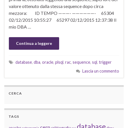
valore ottenuto dalla stessa sequence dopo circa
mezzora: ID TEMPO ———- ——————- 65304
02/12/2015 10:55:27 65297 02/12/2015 12:37:38 Il
mio DBA …
Continua a leggere
database
,
dba
,
oracle
,
plsql
,
rac
,
sequence
,
sql
,
trigger
Lascia un commento
CERCA
TAGS
database
cern
apache
crittografia
astronomia
css
dbms