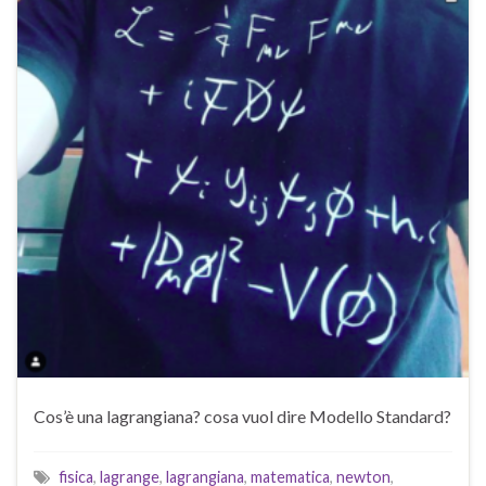
Cos’è una lagrangiana? cosa vuol dire Modello Standard?
fisica
,
lagrange
,
lagrangiana
,
matematica
,
newton
,