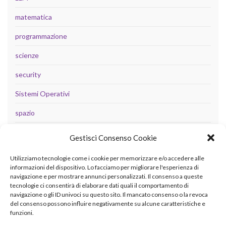
matematica
programmazione
scienze
security
Sistemi Operativi
spazio
tecnologia
Gestisci Consenso Cookie
Uncategorized
Utilizziamo tecnologie come i cookie per memorizzare e/o accedere alle
informazioni del dispositivo. Lo facciamo per migliorare l'esperienza di
navigazione e per mostrare annunci personalizzati. Il consenso a queste
tecnologie ci consentirà di elaborare dati quali il comportamento di
META
navigazione o gli ID univoci su questo sito. Il mancato consenso o la revoca
del consenso possono influire negativamente su alcune caratteristiche e
Accedi
funzioni.