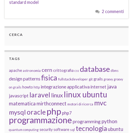
standard model
2 commenti
CERCA
TAGS
database
cern
apache
crittografia
astronomia
css
dbms
fisica
design patterns
grails
fullstackdeveloper
git
groovy
groovy
java
integrazione applicativa
internet
howto
on grails
http
linux ubuntu
laravel
linux
javascript
mvc
matematica
mirthconnect
motori di ricerca
php
oracle
mysql
php7
programmazione
python
programming
tecnologia
ubuntu
software
security
quantum computing
sql