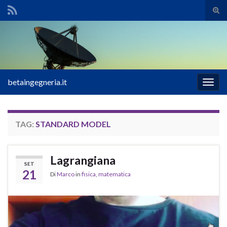
Atti
il
Search for:
mod
di
rice
betaingegneria.it
Attiv
la
navig
TAG:
STANDARD MODEL
Lagrangiana
SET
21
Di
Marco
in
fisica
,
matematica