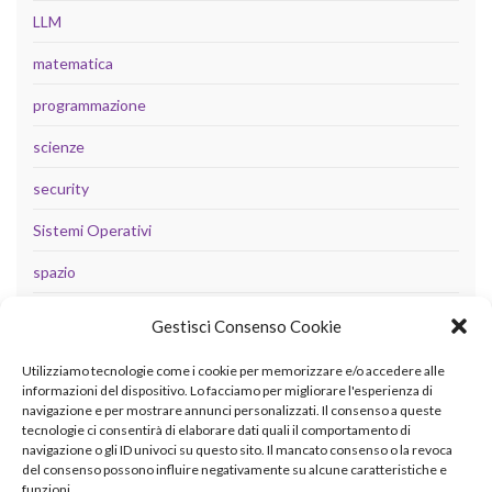
LLM
matematica
programmazione
scienze
security
Sistemi Operativi
spazio
tecnologia
Gestisci Consenso Cookie
Uncategorized
Utilizziamo tecnologie come i cookie per memorizzare e/o accedere alle
informazioni del dispositivo. Lo facciamo per migliorare l'esperienza di
navigazione e per mostrare annunci personalizzati. Il consenso a queste
tecnologie ci consentirà di elaborare dati quali il comportamento di
META
navigazione o gli ID univoci su questo sito. Il mancato consenso o la revoca
del consenso possono influire negativamente su alcune caratteristiche e
Accedi
funzioni.