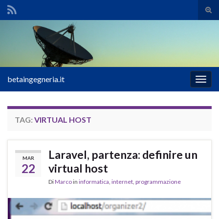
Atti
il
Search for:
mod
di
rice
betaingegneria.it
Attiv
la
navig
TAG:
VIRTUAL HOST
Laravel, partenza: definire un
MAR
22
virtual host
Di
Marco
in
informatica
,
internet
,
programmazione