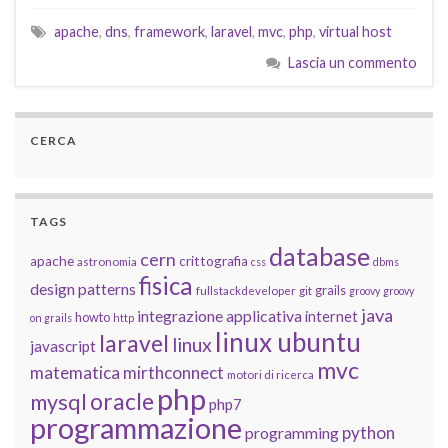
apache
,
dns
,
framework
,
laravel
,
mvc
,
php
,
virtual host
Lascia un commento
CERCA
TAGS
database
cern
apache
crittografia
astronomia
css
dbms
fisica
design patterns
grails
fullstackdeveloper
git
groovy
groovy
java
integrazione applicativa
internet
howto
on grails
http
linux ubuntu
laravel
linux
javascript
mvc
matematica
mirthconnect
motori di ricerca
php
oracle
mysql
php7
programmazione
python
programming