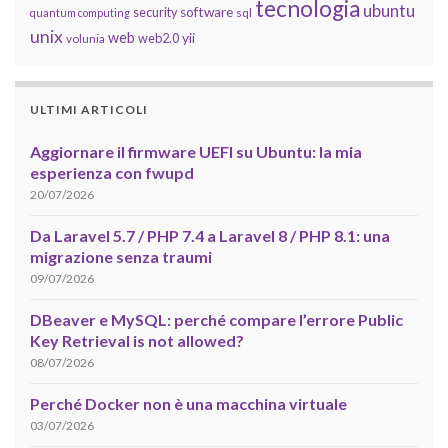
tecnologia
ubuntu
software
security
quantum computing
sql
unix
web
yii
web2.0
volunia
ULTIMI ARTICOLI
Aggiornare il firmware UEFI su Ubuntu: la mia
esperienza con fwupd
20/07/2026
Da Laravel 5.7 / PHP 7.4 a Laravel 8 / PHP 8.1: una
migrazione senza traumi
09/07/2026
DBeaver e MySQL: perché compare l’errore Public
Key Retrieval is not allowed?
08/07/2026
Perché Docker non è una macchina virtuale
03/07/2026