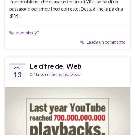
in un problema che causa un errore di Yii a causa di un
passaggio parametri non corretto. Dettagli nella pagina
di Yii.
mvc
,
php
,
yii
Lascia un commento
Le cifre del Web
GEN
13
Di
Marco
in
internet
,
tecnologia