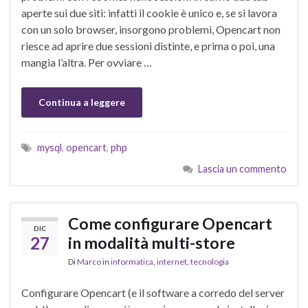
aperte sui due siti: infatti il cookie è unico e, se si lavora
con un solo browser, insorgono problemi, Opencart non
riesce ad aprire due sessioni distinte, e prima o poi, una
mangia l’altra. Per ovviare …
Continua a leggere
mysql
,
opencart
,
php
Lascia un commento
Come configurare Opencart
DIC
27
in modalità multi-store
Di
Marco
in
informatica
,
internet
,
tecnologia
Configurare Opencart (e il software a corredo del server