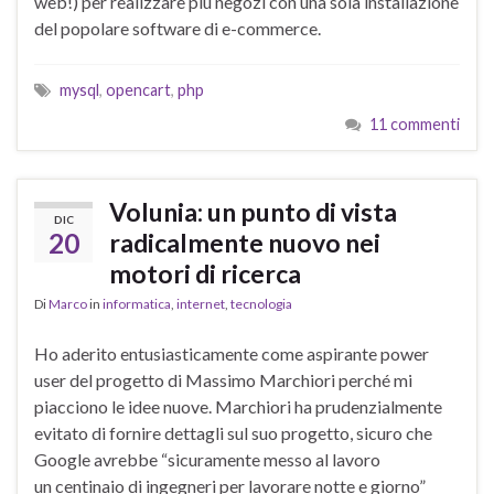
web!) per realizzare più negozi con una sola installazione
del popolare software di e-commerce.
mysql
,
opencart
,
php
11 commenti
Volunia: un punto di vista
DIC
20
radicalmente nuovo nei
motori di ricerca
Di
Marco
in
informatica
,
internet
,
tecnologia
Ho aderito entusiasticamente come aspirante power
user del progetto di Massimo Marchiori perché mi
piacciono le idee nuove. Marchiori ha prudenzialmente
evitato di fornire dettagli sul suo progetto, sicuro che
Google avrebbe “sicuramente messo al lavoro
un centinaio di ingegneri per lavorare notte e giorno”