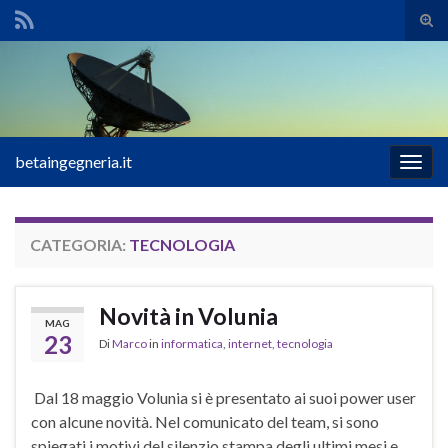
Atti
il
Search for:
mod
di
rice
betaingegneria.it
Attiv
la
navig
CATEGORIA:
TECNOLOGIA
Novità in Volunia
MAG
23
Di
Marco
in
informatica
,
internet
,
tecnologia
Dal 18 maggio Volunia si è presentato ai suoi power user
con alcune novità. Nel comunicato del team, si sono
spiegati i motivi del silenzio stampa degli ultimi mesi e