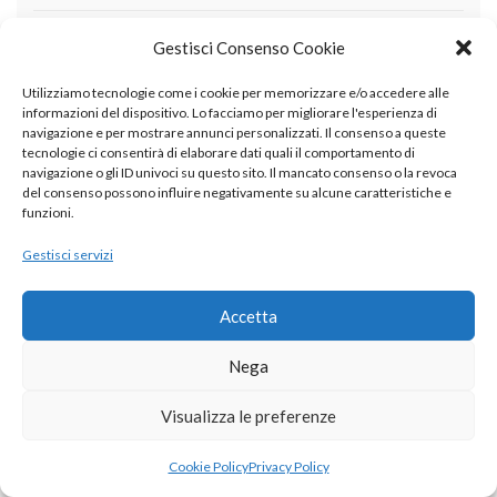
Aprile 2011
Gestisci Consenso Cookie
Marzo 2011
Utilizziamo tecnologie come i cookie per memorizzare e/o accedere alle
informazioni del dispositivo. Lo facciamo per migliorare l'esperienza di
Febbraio 2011
navigazione e per mostrare annunci personalizzati. Il consenso a queste
tecnologie ci consentirà di elaborare dati quali il comportamento di
Gennaio 2011
navigazione o gli ID univoci su questo sito. Il mancato consenso o la revoca
del consenso possono influire negativamente su alcune caratteristiche e
Dicembre 2010
funzioni.
Novembre 2010
Gestisci servizi
Accetta
CATEGORIE
Nega
AI
Visualizza le preferenze
ambiente
applicazioni cliniche
Cookie Policy
Privacy Policy