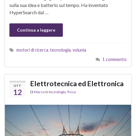
sulla sua idea e batterlo sul tempo. Ha inventato
HyperSearch dal …
Continua a leggere
motori di ricerca
,
tecnologia
,
volunia
1 commento
Elettrotecnica ed Elettronica
OTT
12
Di
Marco
in
tecnologia
,
fisica