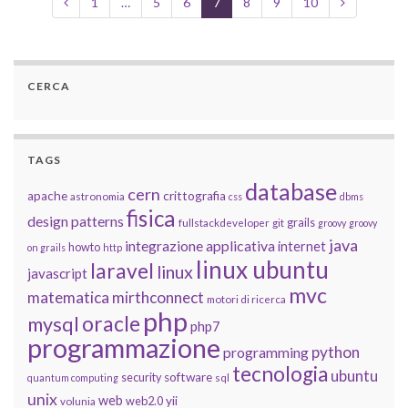
1
…
5
6
7
8
9
10
CERCA
TAGS
database
cern
apache
crittografia
astronomia
css
dbms
fisica
design patterns
grails
fullstackdeveloper
git
groovy
groovy
java
integrazione applicativa
internet
howto
on grails
http
linux ubuntu
laravel
linux
javascript
mvc
matematica
mirthconnect
motori di ricerca
php
oracle
mysql
php7
programmazione
python
programming
tecnologia
ubuntu
software
security
quantum computing
sql
unix
web
yii
web2.0
volunia