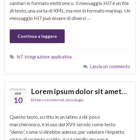
sanitari in formato elettronico. Il messaggio Hl7 è un file
di testo, una sorta di XML, ma non in formato markup. Un
messaggio Hl7 può essere di diversi …
Continua a leggere
hl7
,
integrazione applicativa
Lascia un commento
Lorem ipsum dolor sit amet…
APR
10
Di
Marco
in
internet
,
tecnologia
Questo testo, scritto in un latino a dir poco
maccheronico, è in uso dal XVII secolo come testo
“demo”, come si direbbe adesso, per valutare l’impatto
visivo di un testo scritto, il cui significato non è